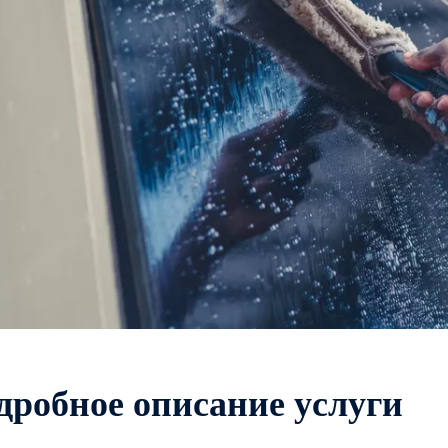
д
р
о
б
н
о
е
о
п
и
с
а
н
и
е
у
с
л
у
г
и