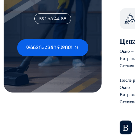
591 66 44 88
Цена
Დაგვიკავშირდით
Окно –
Витраж
Стекля
После 
Окно –
Витраж
Стекля
В случае долгосрочных договорных услуг предоставляется скидка, компания устанавливает график, определяет количество персонала