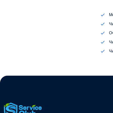
М
Ч
О
Ч
Ч