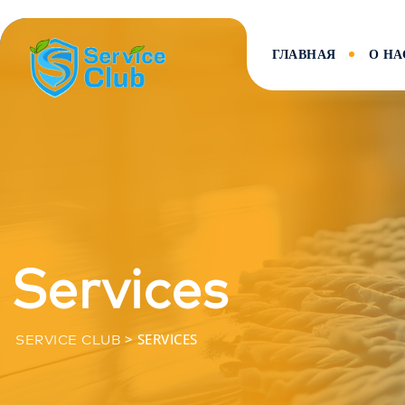
Skip
to
content
ГЛАВНАЯ
О НА
Services
>
SERVICES
SERVICE CLUB