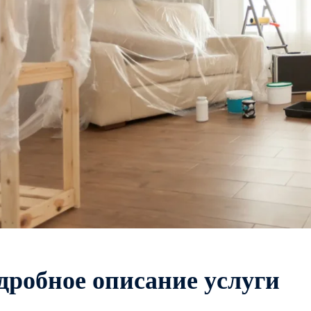
д
р
о
б
н
о
е
о
п
и
с
а
н
и
е
у
с
л
у
г
и