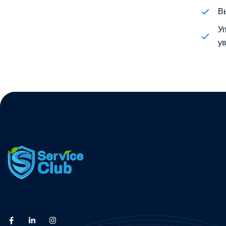
В
У
у