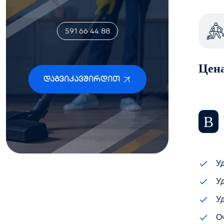
591 66 44 88
Цен
Დაგვიკავშირდით
В случае долгосрочных договорных услуг предоставляется скидка, компания устанавливает график, определяет количество персонала
У
Уд
У
О