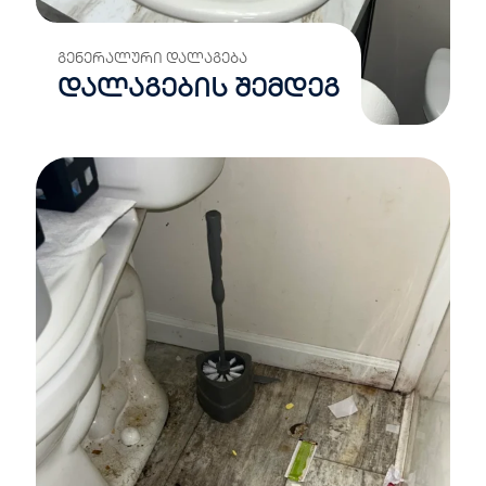
ᲒᲔᲜᲔᲠᲐᲚᲣᲠᲘ ᲓᲐᲚᲐᲒᲔᲑᲐ
დალაგების შემდეგ