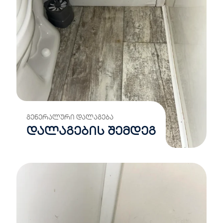
ᲒᲔᲜᲔᲠᲐᲚᲣᲠᲘ ᲓᲐᲚᲐᲒᲔᲑᲐ
დალაგების შემდეგ