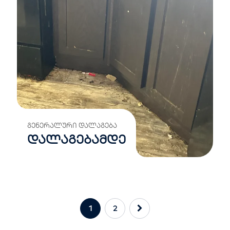
ᲒᲔᲜᲔᲠᲐᲚᲣᲠᲘ ᲓᲐᲚᲐᲒᲔᲑᲐ
დალაგებამდე
1
2