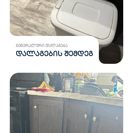
ᲒᲔᲜᲔᲠᲐᲚᲣᲠᲘ ᲓᲐᲚᲐᲒᲔᲑᲐ
დალაგების შემდეგ