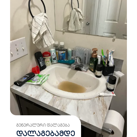
ᲒᲔᲜᲔᲠᲐᲚᲣᲠᲘ ᲓᲐᲚᲐᲒᲔᲑᲐ
დალაგებამდე