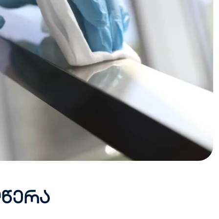
ღ
წ
ე
რ
ა