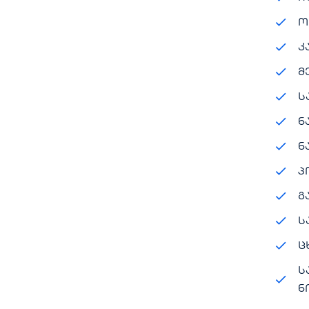
ო
კ
მ
ს
ნ
ნ
პ
გ
ს
ც
ს
ნ