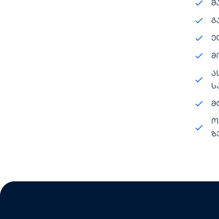
მ
გ
ე
მ
ა
ს
მ
ო
ზ