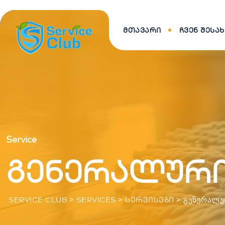
ᲛᲗᲐᲕᲐᲠᲘ
ᲩᲕᲔᲜ ᲨᲔᲡᲐᲮ
Service
გენერალური
>
>
>
ᲒᲔᲜᲔᲠᲐᲚᲣ
SERVICE CLUB
SERVICES
ᲡᲔᲠᲕᲘᲡᲔᲑᲘ