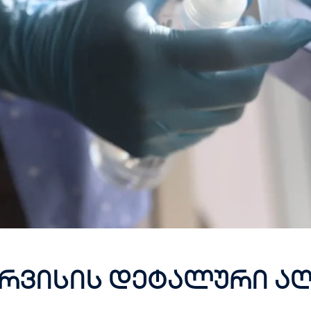
რ
ვ
ი
ს
ი
ს
დ
ე
ტ
ა
ლ
უ
რ
ი
ა