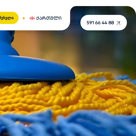
Შესვლა
ᲥᲐᲠᲗᲣᲚᲘ
591 66 44 88