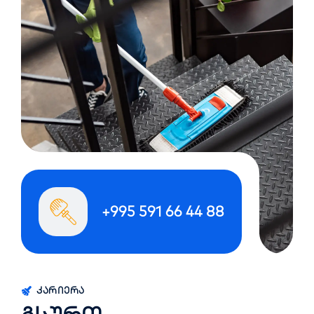
+995 591 66 44 88
ᲙᲐᲠᲘᲔᲠᲐ